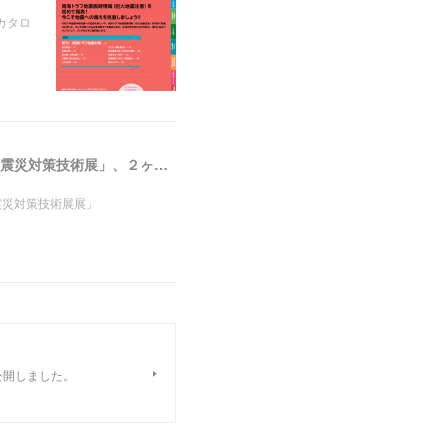
lカタロ
２月７〜９日 第４５回工業技術見本市「テクニカルショウ ヨコハマ２０２４」、２月８〜９日 「震災対策技術展」、２ヶ所に出展
震災対策技術展展」
公開しました。