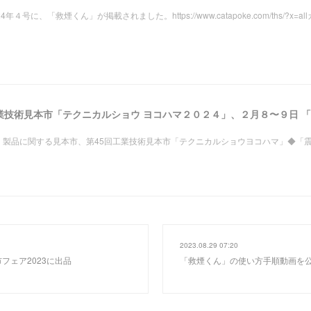
に、「救煙くん」が掲載されました。https://www.catapoke.com/ths/?x=al
・製品に関する見本市、第45回工業技術見本市「テクニカルショウヨコハマ」◆「
2023.08.29 07:20
市フェア2023に出品
「救煙くん」の使い方手順動画を