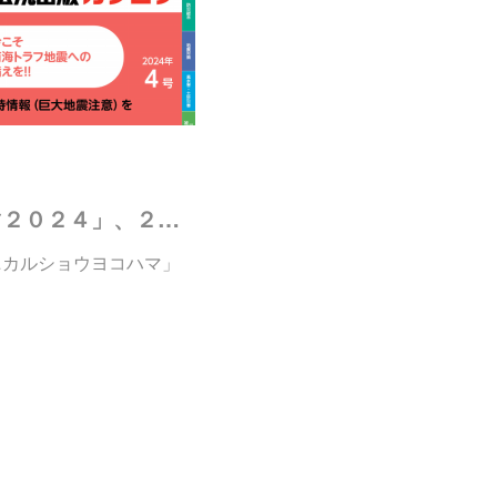
２月７〜９日 第４５回工業技術見本市「テクニカルショウ ヨコハマ２０２４」、２月８〜９日 「震災対策技術展」、２ヶ所に出展
ニカルショウヨコハマ」