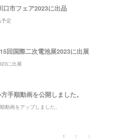
 川口市フェア2023に出品
品予定
第15回国際二次電池展2023に出展
023に出展
い方手順動画を公開しました。
順動画をアップしました。
1
2