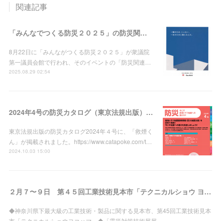
関連記事
「みんなでつくる防災２０２５」の防災関連商品プレ審査会で、一等賞を取りました。
8月22日に「みんながつくる防災２０２５」が衆議院
第一議員会館で行われ、そのイベントの「防災関連…
2025.08.29 02:54
2024年4号の防災カタログ（東京法規出版）に「救煙くん」が掲載されました。
東京法規出版の防災カタログ2024年４号に、「救煙く
ん」が掲載されました。https://www.catapoke.com/t…
2024.10.03 15:00
２月７〜９日 第４５回工業技術見本市「テクニカルショウ ヨコハマ２０２４」、２月８〜９日 「震災対策技術展」、２ヶ所に出展
◆神奈川県下最大級の工業技術・製品に関する見本市、第45回工業技術見本
市「テクニカルショウヨコハマ」◆「震災対策技術展展」