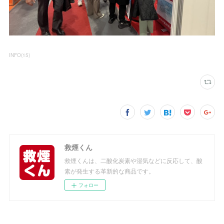
INFO
(
15
)
救煙くん
救煙くんは、二酸化炭素や湿気などに反応して、酸
素が発生する革新的な商品です。
フォロー