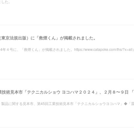
ました。
グ（東京法規出版）に「救煙くん」が掲載されました。
に、「救煙くん」が掲載されました。https://www.catapoke.com/ths/?x=al
・製品に関する見本市、第45回工業技術見本市「テクニカルショウヨコハマ」◆「