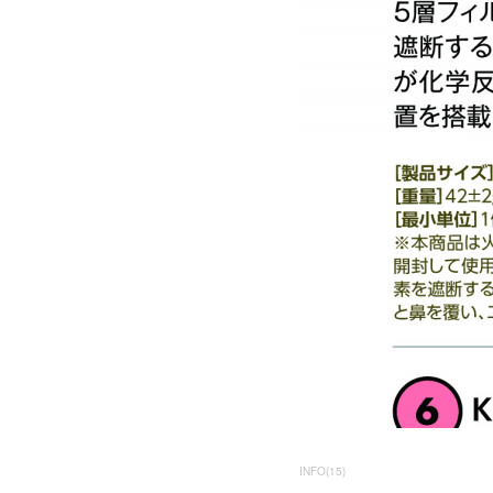
INFO
(
15
)