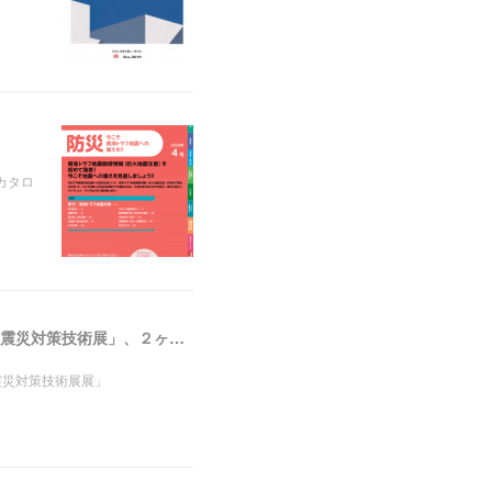
lカタロ
２月７〜９日 第４５回工業技術見本市「テクニカルショウ ヨコハマ２０２４」、２月８〜９日 「震災対策技術展」、２ヶ所に出展
震災対策技術展展」