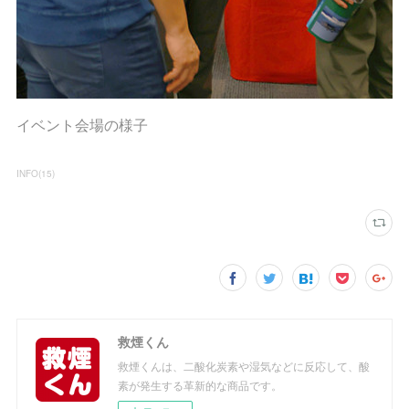
イベント会場の様子
INFO
(
15
)
救煙くん
救煙くんは、二酸化炭素や湿気などに反応して、酸
素が発生する革新的な商品です。